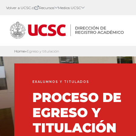
Volver a UCSC.cl
Recursos
Medios UCSC
Home
»
Egreso y titulación
EXALUMNOS Y TITULADOS
PROCESO DE
EGRESO Y
TITULACIÓN