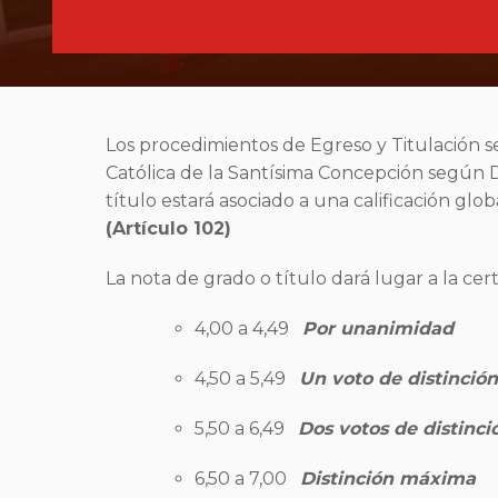
Los procedimientos de Egreso y Titulación 
Católica de la Santísima Concepción según 
título estará asociado a una calificación g
(Artículo 102)
La nota de grado o título dará lugar a la cer
4,00 a 4,49
Por unanimidad
4,50 a 5,49
Un voto de distinción
5,50 a 6,49
Dos votos de distinci
6,50 a 7,00
Distinción máxima