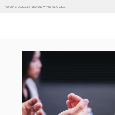
Volver a UCSC.cl
Recursos
Medios UCSC